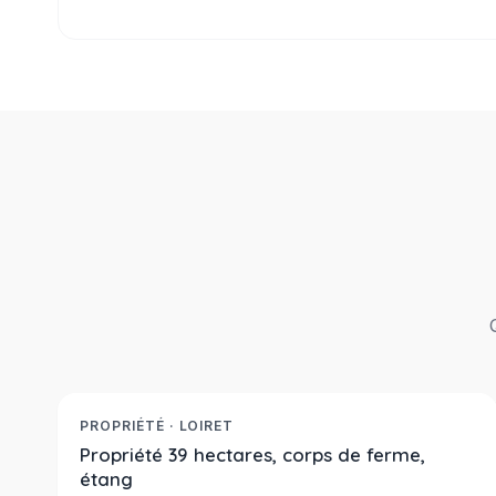
667 800 €
Réf. 2349
À LA VENTE
PROPRIÉTÉ · LOIRET
Propriété 39 hectares, corps de ferme,
étang