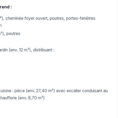
rend :
m²), cheminée foyer ouvert, poutres, portes-fenêtres
m
²), poutres
in (env. 12 m²), distribuant :
cuisine : pièce (env. 27,40 m²) avec escalier conduisant au
chaufferie (env. 8,70 m²)