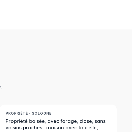
.
222 600 €
Réf. 2379
À LA VENTE
PROPRIÉTÉ · SOLOGNE
Propriété boisée, avec forage, close, sans
voisins proches : maison avec tourelle,