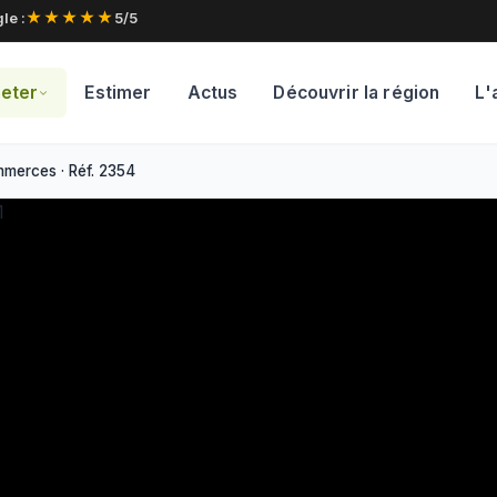
★★★★★
le :
5/5
eter
Estimer
Actus
Découvrir la région
L'
mmerces · Réf. 2354