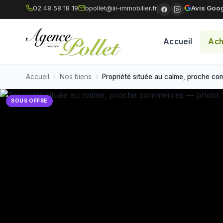
02 48 58 18 19
bpollet@iii-immobilier.fr
Avis Goog
Accueil
Ach
Accueil
Nos biens
Propriété située au calme, proche co
SOUS OFFRE