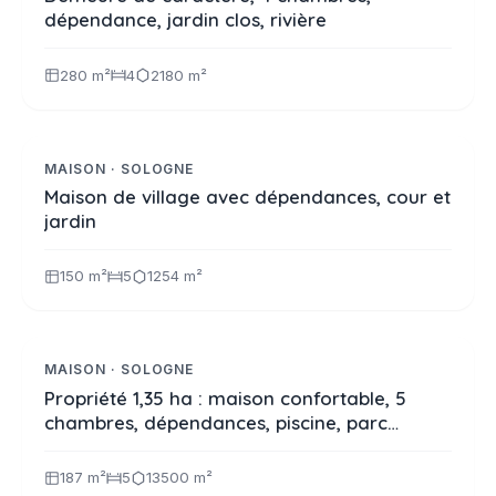
dépendance, jardin clos, rivière
280 m²
4
2180 m²
199 280 €
Réf. 2378
A LA VENTE
MAISON · SOLOGNE
Maison de village avec dépendances, cour et
jardin
150 m²
5
1254 m²
424 000 €
Réf. 2376
A LA VENTE
MAISON · SOLOGNE
Propriété 1,35 ha : maison confortable, 5
chambres, dépendances, piscine, parc
arboré, mare
187 m²
5
13500 m²