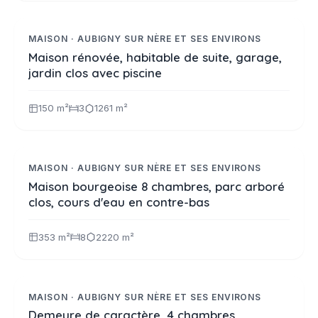
Réf. 2387
NOUVEAUTE
MAISON · AUBIGNY SUR NÈRE ET SES ENVIRONS
Maison rénovée, habitable de suite, garage,
jardin clos avec piscine
150 m²
3
1261 m²
677 000 €
Réf. 2377
SELECTION
MAISON · AUBIGNY SUR NÈRE ET SES ENVIRONS
Maison bourgeoise 8 chambres, parc arboré
clos, cours d'eau en contre-bas
353 m²
8
2220 m²
480 000 €
Réf. 2365
VIDÉO
MAISON · AUBIGNY SUR NÈRE ET SES ENVIRONS
Demeure de caractère, 4 chambres,