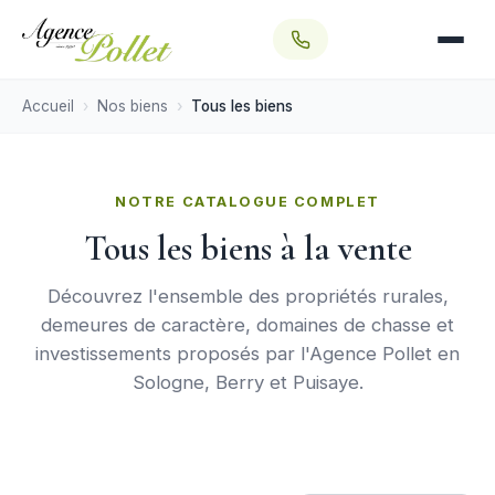
SECTEURS
Aubigny-sur-Nère
Sologne
Accueil
Nos biens
Tous les biens
Sancerrois
Bourges
NOTRE CATALOGUE COMPLET
Tous les biens à la vente
SÉLECTIONS
Nos exclusivités
Découvrez l'ensemble des propriétés rurales,
demeures de caractère, domaines de chasse et
Nos coups de cœur
investissements proposés par l'Agence Pollet en
Vendu par l'agence
Sologne, Berry et Puisaye.
Off Market →