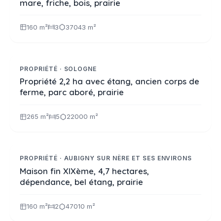
mare, friche, bois, prairie
160 m²
3
37043 m²
530 000 €
Réf. 2385
NOUVEAUTE
PROPRIÉTÉ · SOLOGNE
Propriété 2,2 ha avec étang, ancien corps de
ferme, parc aboré, prairie
265 m²
5
22000 m²
434 000 €
Réf. 2374
VIDÉO
PROPRIÉTÉ · AUBIGNY SUR NÈRE ET SES ENVIRONS
Maison fin XIXème, 4,7 hectares,
dépendance, bel étang, prairie
160 m²
2
47010 m²
333 900 €