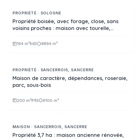
A LA VENTE
PROPRIÉTÉ · SOLOGNE
Propriété boisée, avec forage, close, sans
voisins proches : maison avec tourelle,
garage
164 m²
3
8894 m²
550 000 €
Réf. 2383
VIDÉO
PROPRIÉTÉ · SANCERROIS, SANCERRE
Maison de caractère, dépendances, roseraie,
parc, sous-bois
200 m²
3
9100 m²
304 500 €
Réf. 2389
NOUVEAUTE
MAISON · SANCERROIS, SANCERRE
Propriété 3,7 ha : maison ancienne rénovée,