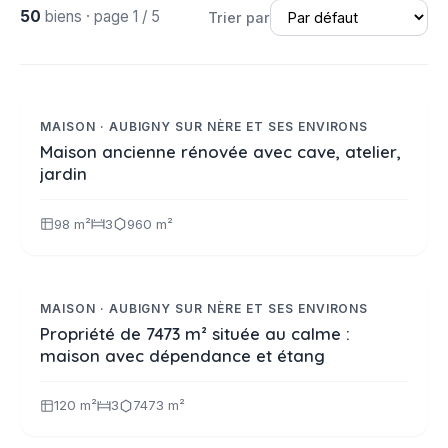
50
biens · page 1 / 5
Trier par
170 000 €
Réf. 2390
NOUVEAUTE
MAISON · AUBIGNY SUR NÈRE ET SES ENVIRONS
Maison ancienne rénovée avec cave, atelier,
jardin
98 m²
3
960 m²
222 600 €
Réf. 2392
NOUVEAUTE
MAISON · AUBIGNY SUR NÈRE ET SES ENVIRONS
Propriété de 7473 m² située au calme :
maison avec dépendance et étang
120 m²
3
7473 m²
222 600 €
Réf. 2379