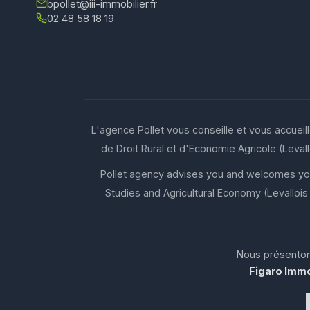
bpollet@iii-immobilier.fr
02 48 58 18 19
L'agence Pollet vous conseille et vous accueil
de Droit Rural et d'Economie Agricole (Leva
Pollet agency advises you and welcomes you 
Studies and Agricultural Economy (Levalloi
Nous présentons
Figaro Imm