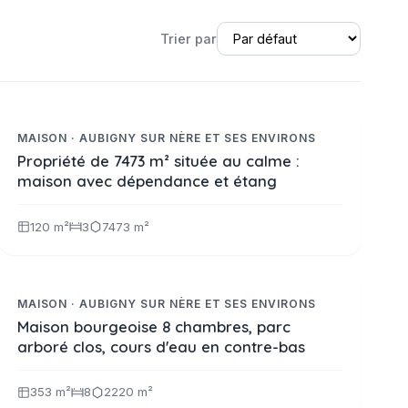
Trier par
222 600 €
Réf. 2392
NOUVEAUTE
MAISON · AUBIGNY SUR NÈRE ET SES ENVIRONS
Propriété de 7473 m² située au calme :
maison avec dépendance et étang
120 m²
3
7473 m²
677 000 €
Réf. 2377
SELECTION
MAISON · AUBIGNY SUR NÈRE ET SES ENVIRONS
Maison bourgeoise 8 chambres, parc
arboré clos, cours d'eau en contre-bas
353 m²
8
2220 m²