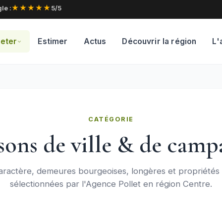
★★★★★
le :
5/5
eter
Estimer
Actus
Découvrir la région
L'
CATÉGORIE
sons de ville & de camp
aractère, demeures bourgeoises, longères et propriété
sélectionnées par l'Agence Pollet en région Centre.