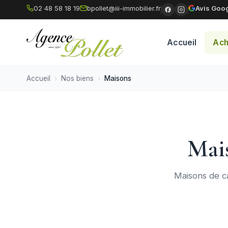
02 48 58 18 19
bpollet@iii-immobilier.fr
Avis Goog
Accueil
Ach
Accueil
Nos biens
Maisons
Mai
Maisons de c