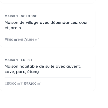
199 280 €
Réf. 2378
A LA VENTE
MAISON · SOLOGNE
Maison de village avec dépendances, cour
et jardin
150 m²
5
1254 m²
339 200 €
Réf. 2366
A LA VENTE
MAISON · LOIRET
Maison habitable de suite avec auvent,
cave, parc, étang
5000 m²
5
200 m²