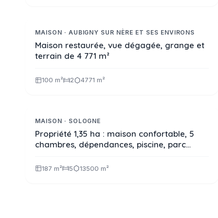
185 500 €
Réf. 2343
VIDÉO
MAISON · AUBIGNY SUR NÈRE ET SES ENVIRONS
Maison restaurée, vue dégagée, grange et
terrain de 4 771 m²
100 m²
2
4771 m²
424 000 €
Réf. 2376
A LA VENTE
MAISON · SOLOGNE
Propriété 1,35 ha : maison confortable, 5
chambres, dépendances, piscine, parc
arboré, mare
187 m²
5
13500 m²