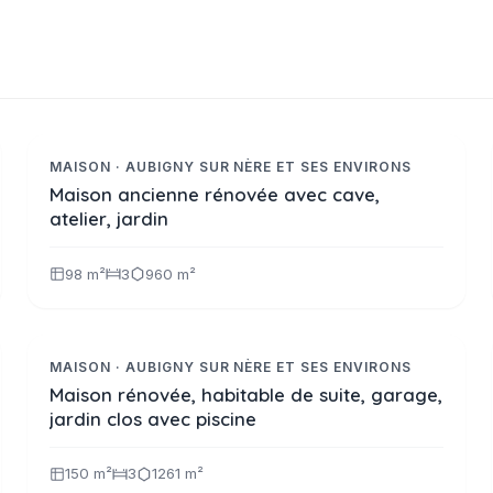
170 000 €
Réf. 2390
NOUVEAUTE
MAISON · AUBIGNY SUR NÈRE ET SES ENVIRONS
Maison ancienne rénovée avec cave,
atelier, jardin
98 m²
3
960 m²
333 900 €
Réf. 2387
NOUVEAUTE
MAISON · AUBIGNY SUR NÈRE ET SES ENVIRONS
Maison rénovée, habitable de suite, garage,
jardin clos avec piscine
150 m²
3
1261 m²