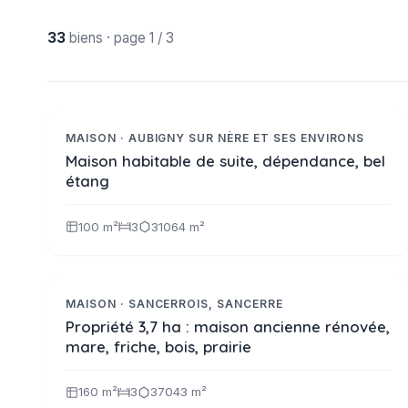
33
biens · page 1 / 3
Réf. 2371
VENDU
MAISON · AUBIGNY SUR NÈRE ET SES ENVIRONS
Maison habitable de suite, dépendance, bel
étang
100 m²
3
31064 m²
304 500 €
Réf. 2389
NOUVEAUTE
MAISON · SANCERROIS, SANCERRE
Propriété 3,7 ha : maison ancienne rénovée,
mare, friche, bois, prairie
160 m²
3
37043 m²