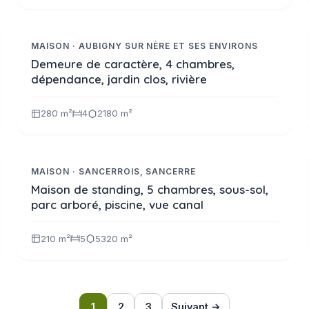
480 000 €
Réf. 2365
VIDÉO
MAISON · AUBIGNY SUR NÈRE ET SES ENVIRONS
Demeure de caractère, 4 chambres,
dépendance, jardin clos, rivière
280 m²
4
2180 m²
405 000 €
Réf. 2373
EXCLUSIVITE
MAISON · SANCERROIS, SANCERRE
Maison de standing, 5 chambres, sous-sol,
parc arboré, piscine, vue canal
210 m²
5
5320 m²
1
2
3
Suivant →