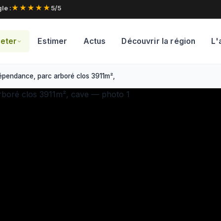
★★★★★
le :
5/5
eter
Estimer
Actus
Découvrir la région
L'
épendance, parc arboré clos 3911m², cave · Réf. 2359