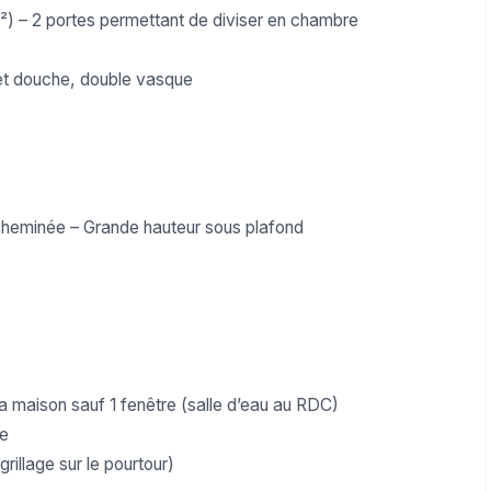
²) – 2 portes permettant de diviser en chambre
n et douche, double vasque
 cheminée – Grande hauteur sous plafond
e
a maison sauf 1 fenêtre (salle d’eau au RDC)
ue
rillage sur le pourtour)