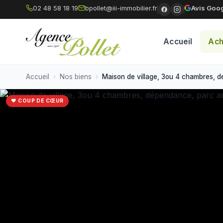
02 48 58 18 19
bpollet@iii-immobilier.fr
Avis Goog
Accueil
Ach
Accueil
Nos biens
Maison de village, 3ou 4 chambres, d
❤ COUP DE CŒUR