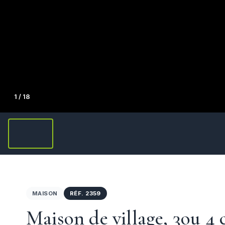
1
/ 18
MAISON
RÉF. 2359
Maison de village, 3ou 4