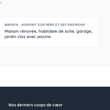
.
333 900 €
Réf. 2387
NOUVEAUTE
MAISON · AUBIGNY SUR NÈRE ET SES ENVIRONS
Maison rénovée, habitable de suite, garage,
jardin clos avec piscine
Nos derniers coups de cœur