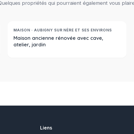
Quelques propriétés qui pourraient également vous plaire
170 000 €
Réf. 2390
NOUVEAUTE
MAISON · AUBIGNY SUR NÈRE ET SES ENVIRONS
Maison ancienne rénovée avec cave,
atelier, jardin
Liens