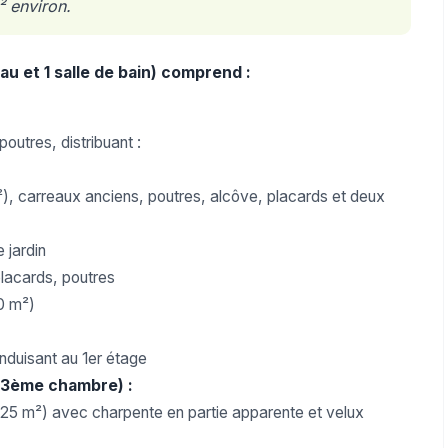
 environ.
eau et 1 salle de bain) comprend :
poutres, distribuant :
²), carreaux anciens, poutres, alcôve, placards et deux
e jardin
placards, poutres
50 m²)
nduisant au 1er étage
é 3ème chambre) :
 25 m²) avec charpente en partie apparente et velux