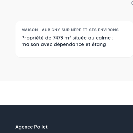
222 600 €
Réf. 2392
NOUVEAUTE
MAISON · AUBIGNY SUR NÈRE ET SES ENVIRONS
Propriété de 7473 m² située au calme :
maison avec dépendance et étang
Agence Pollet