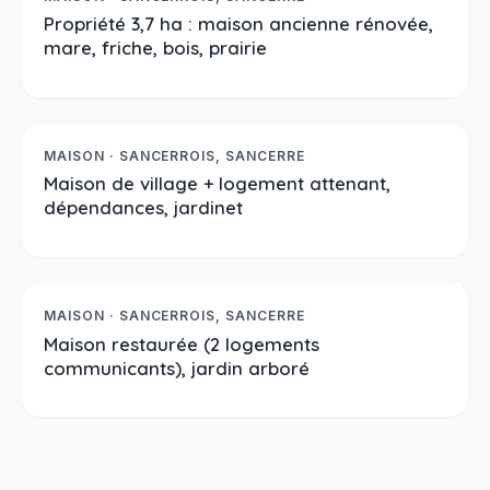
Propriété 3,7 ha : maison ancienne rénovée,
mare, friche, bois, prairie
180 000 €
Réf. 2369
À LA VENTE
MAISON · SANCERROIS, SANCERRE
Maison de village + logement attenant,
dépendances, jardinet
249 100 €
Réf. 2370
À LA VENTE
MAISON · SANCERROIS, SANCERRE
Maison restaurée (2 logements
communicants), jardin arboré