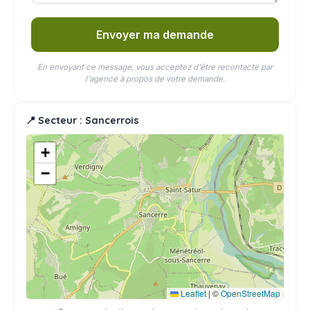
Envoyer ma demande
En envoyant ce message, vous acceptez d'être recontacté par
l'agence à propos de votre demande.
📍 Secteur : Sancerrois
+
−
Leaflet
|
©
OpenStreetMap