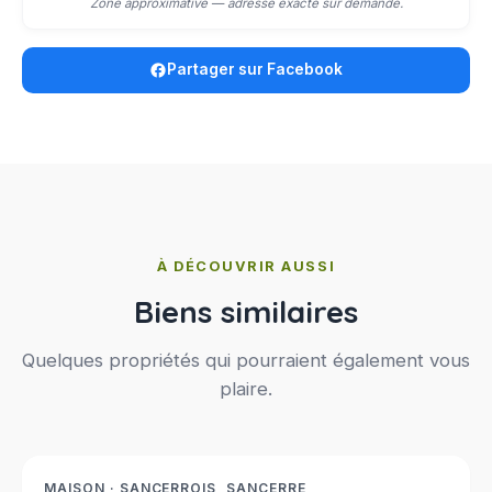
Zone approximative — adresse exacte sur demande.
Partager sur Facebook
À DÉCOUVRIR AUSSI
Biens similaires
Quelques propriétés qui pourraient également vous
plaire.
304 500 €
Réf. 2389
NOUVEAUTE
MAISON · SANCERROIS, SANCERRE