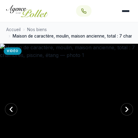
SECTEURS
Aubigny-sur-Nère
Sologne
Accueil
Nos biens
Maison de caractère, moulin, maison ancienne, total : 7 chambre
Sancerrois
VIDÉO
Bourges
SÉLECTIONS
Nos exclusivités
Nos coups de cœur
Vendu par l'agence
Off Market →