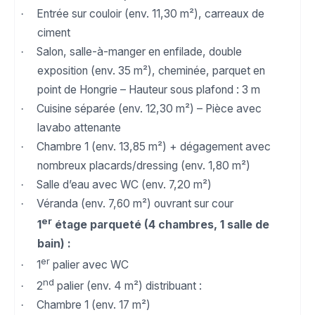
Entrée sur couloir (env. 11,30 m²), carreaux de
·
ciment
Salon, salle-à-manger en enfilade, double
·
exposition (env. 35 m²), cheminée, parquet en
point de Hongrie – Hauteur sous plafond : 3 m
Cuisine séparée (env. 12,30 m²) – Pièce avec
·
lavabo attenante
Chambre 1 (env. 13,85 m²) + dégagement avec
·
nombreux placards/dressing (env. 1,80 m²)
Salle d’eau avec WC (env. 7,20 m²)
·
Véranda (env. 7,60 m²) ouvrant sur cour
·
er
1
étage parqueté (4 chambres, 1 salle de
bain) :
er
1
palier avec WC
·
nd
2
palier (env. 4 m²) distribuant :
·
Chambre 1 (env. 17 m²)
·