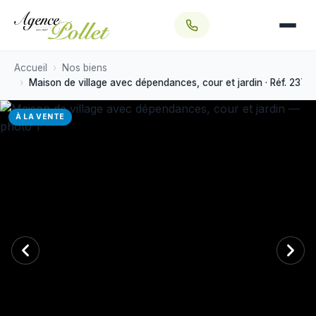
SECTEURS
Aubigny-sur-Nère
Sologne
Accueil
Nos biens
Maison de village avec dépendances, cour et jardin · Réf. 2378
Sancerrois
À LA VENTE
Bourges
SÉLECTIONS
Nos exclusivités
Nos coups de cœur
Vendu par l'agence
Off Market →