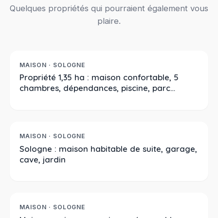
Quelques propriétés qui pourraient également vous
plaire.
424 000 €
Réf. 2376
À LA VENTE
MAISON · SOLOGNE
Propriété 1,35 ha : maison confortable, 5
chambres, dépendances, piscine, parc
arboré, mare
176 550 €
Réf. 2375
À LA VENTE
MAISON · SOLOGNE
Sologne : maison habitable de suite, garage,
cave, jardin
85 600 €
Réf. 2356
PRIX EN BAISSE
MAISON · SOLOGNE