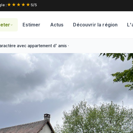
★★★★★
le :
5/5
eter
Estimer
Actus
Découvrir la région
L'
aractère avec appartement d' amis · Réf. 2331