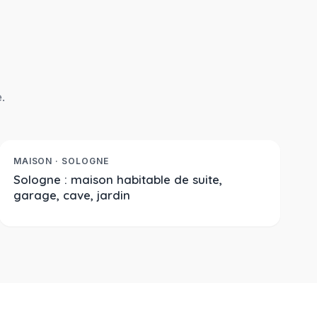
.
176 550 €
Réf. 2375
À LA VENTE
MAISON · SOLOGNE
Sologne : maison habitable de suite,
garage, cave, jardin