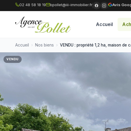
02 48 58 18 19
bpollet@iii-immobilier.fr
Avis Goog
Accueil
Ach
Accueil
Nos biens
VENDU : propriété 1,2 ha, maison de c
VENDU