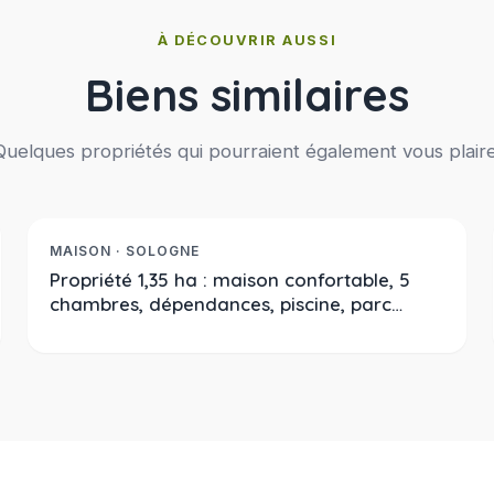
À DÉCOUVRIR AUSSI
Biens similaires
Quelques propriétés qui pourraient également vous plaire
424 000 €
Réf. 2376
À LA VENTE
MAISON · SOLOGNE
Propriété 1,35 ha : maison confortable, 5
chambres, dépendances, piscine, parc
arboré, mare