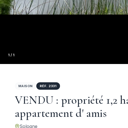
1
/ 1
MAISON
RÉF. 2331
VENDU : propriété 1,2 ha
appartement d' amis
Sologne