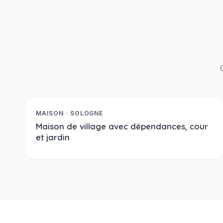
199 280 €
Réf. 2378
À LA VENTE
MAISON · SOLOGNE
Maison de village avec dépendances, cour
et jardin